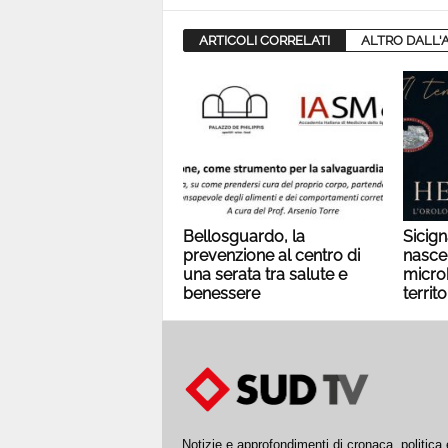
ARTICOLI CORRELATI
ALTRO DALL'
Bellosguardo, la
Sicign
prevenzione al centro di
nasce
una serata tra salute e
micro
benessere
territo
Notizie e approfondimenti di cronaca, politic