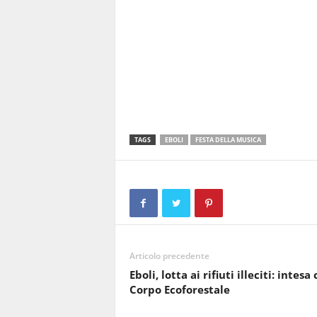
TAGS
EBOLI
FESTA DELLA MUSICA
Articolo precedente
Eboli, lotta ai rifiuti illeciti: intesa
Corpo Ecoforestale