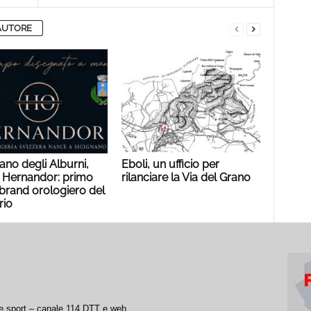
AUTORE
ano degli Alburni,
Eboli, un ufficio per
 Hernandor: primo
rilanciare la Via del Grano
brand orologiero del
rio
a e sport – canale 114 DTT e web