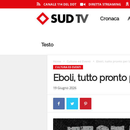
CANALE 114 DEL DDT
DIRETTA STREAMING
Cronaca
A
S
U
Testo
D
Home
Cultura ed Eventi
Eboli, tutto pronto per 
CULTURA ED EVENTI
Eboli, tutto pronto
T
19 Giugno 2026
V
|