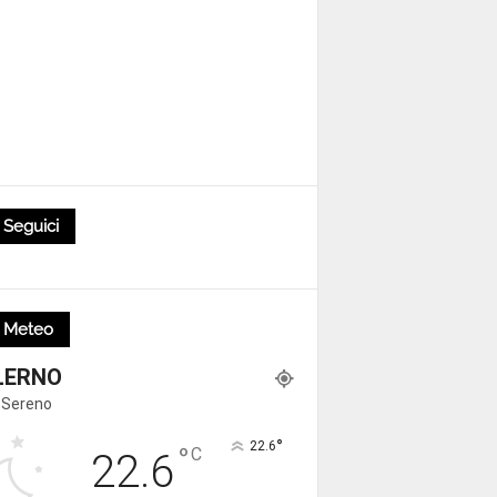
Seguici
Meteo
LERNO
 Sereno
°
22.6
°
C
22.6