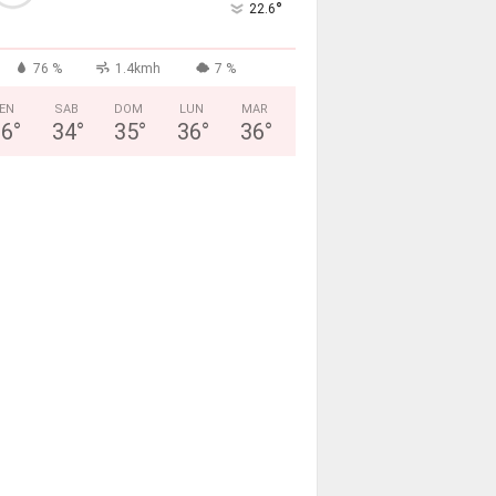
°
22.6
76 %
1.4kmh
7 %
EN
SAB
DOM
LUN
MAR
26
°
34
°
35
°
36
°
36
°