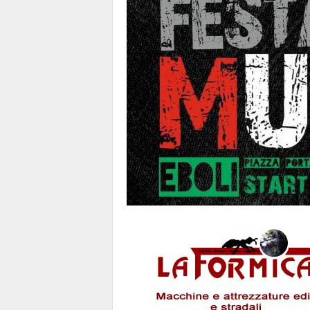
1
1
4
|