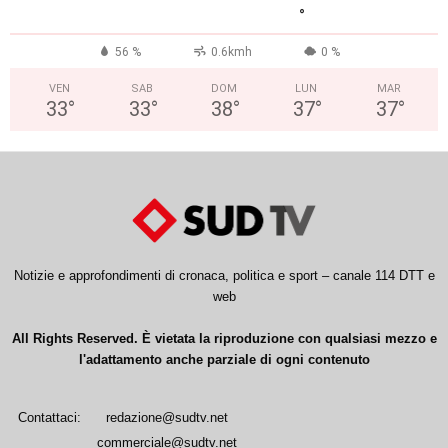
°
56 %
0.6kmh
0 %
VEN
SAB
DOM
LUN
MAR
33
°
33
°
38
°
37
°
37
°
Notizie e approfondimenti di cronaca, politica e sport – canale 114 DTT e
web
All Rights Reserved. È vietata la riproduzione con qualsiasi mezzo e
l'adattamento anche parziale di ogni contenuto
Contattaci:
redazione@sudtv.net
commerciale@sudtv.net