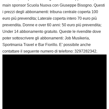
main sponsor Scuola Nuova con Giuseppe Bisogno. Questi
i prezzi degli abbonamenti: tribuna centrale coperta 100
euro più prevendita; Laterale coperta intero 70 euro più
prevendita. Donne e over 60 anni: 50 euro più prevendita;
Under 14 abbonamento gratuito. Queste le rivendite dove
poter sottoscrivere gli abbonamenti: Job Musikeria,
Sportmania Travel e Bar Fiorillo. E’ possibile anche
contattare il seguente numero di telefono: 3297282342.