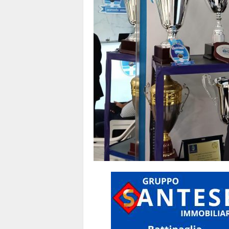
1
1
4
|