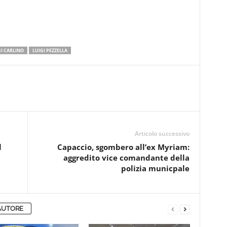
I CARLINO
LUIGI PEZZELLA
Articolo successivo
l
Capaccio, sgombero all’ex Myriam:
aggredito vice comandante della
polizia municpale
AUTORE