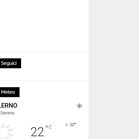
Seguici
Meteo
LERNO
 Sereno
°
22
°
C
22