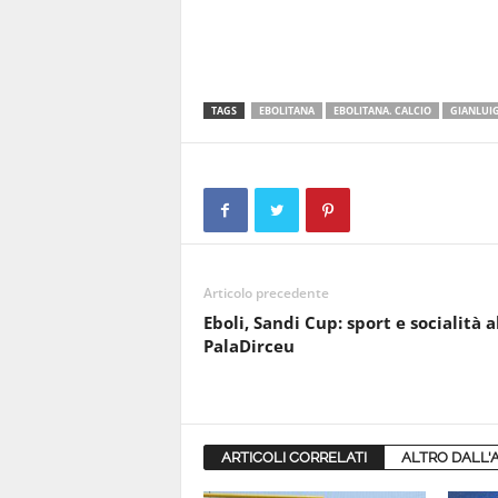
TAGS
EBOLITANA
EBOLITANA. CALCIO
GIANLUIG
Articolo precedente
Eboli, Sandi Cup: sport e socialità a
PalaDirceu
ARTICOLI CORRELATI
ALTRO DALL'