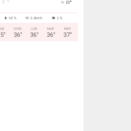
°
22
68 %
0.4kmh
2 %
AB
DOM
LUN
MAR
MER
35
°
36
°
36
°
36
°
37
°