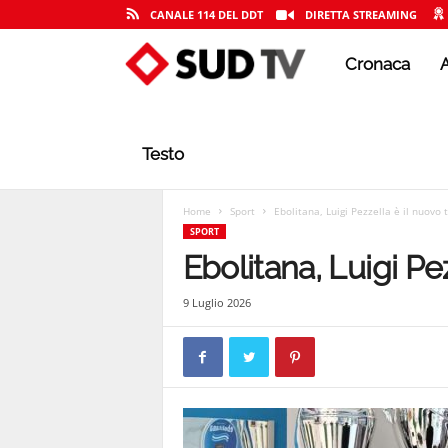
CANALE 114 DEL DDT
DIRETTA STREAMING
Cronaca
A
S
U
Testo
D
Home
Sport
Ebolitana, Luigi Pezzella è il nuovo 
SPORT
Ebolitana, Luigi Pe
T
9 Luglio 2026
V
|