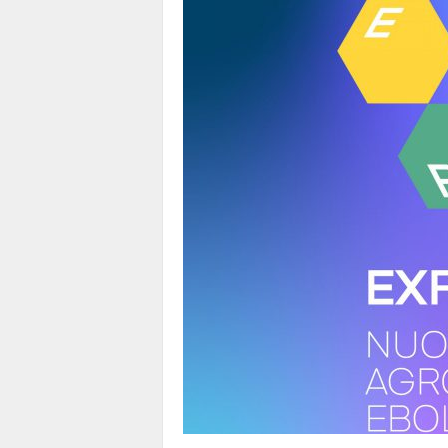
1
1
4
|