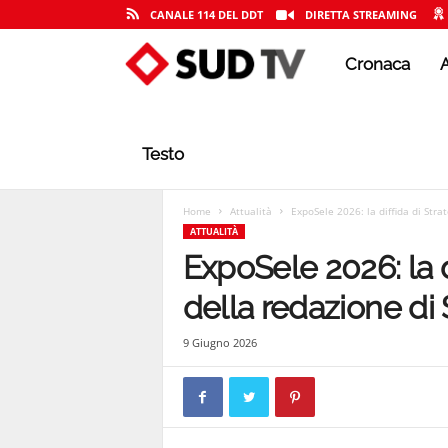
CANALE 114 DEL DDT
DIRETTA STREAMING
Cronaca
A
S
U
Testo
D
Home
Attualità
ExpoSele 2026: la diffida di Strat
ATTUALITÀ
ExpoSele 2026: la d
T
della redazione di
9 Giugno 2026
V
|