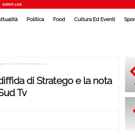
EVENTI LIVE
ttualità
Politica
Food
Cultura Ed Eventi
Spor
ego e la nota della redazione di...
iffida di Stratego e la nota
 Sud Tv