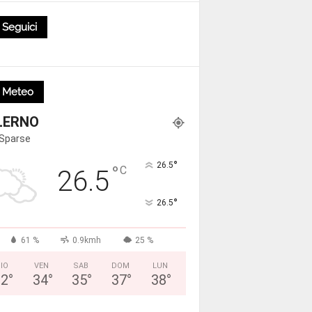
Seguici
Meteo
LERNO
 Sparse
°
26.5
°
C
26.5
°
26.5
61 %
0.9kmh
25 %
IO
VEN
SAB
DOM
LUN
32
°
34
°
35
°
37
°
38
°