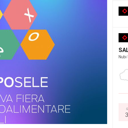
SA
Nubi
G