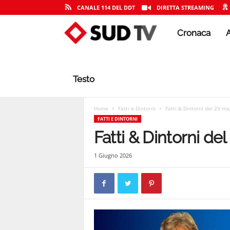
CANALE 114 DEL DDT
DIRETTA STREAMING
Cronaca
A
S
U
Testo
D
Home
Fatti e Dintorni
Fatti & Dintorni del 29 m
FATTI E DINTORNI
Fatti & Dintorni d
T
1 Giugno 2026
V
|