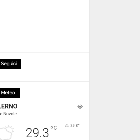
Seguici
Meteo
LERNO
e Nuvole
°
29.3
°
C
29.3