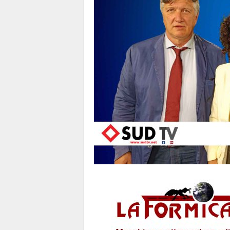
1
1
4
|