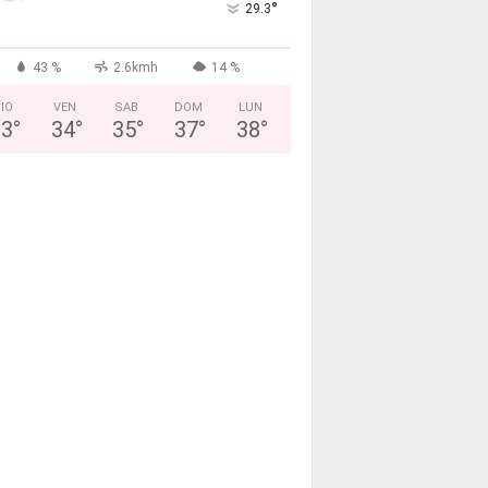
°
29.3
43 %
2.6kmh
14 %
IO
VEN
SAB
DOM
LUN
33
°
34
°
35
°
37
°
38
°