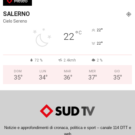
Meteo
SALERNO
Cielo Sereno
°
22
°
C
22
°
22
72 %
2.4kmh
2 %
DOM
LUN
MAR
MER
GIO
35
°
34
°
36
°
37
°
35
°
Notizie e approfondimenti di cronaca, politica e sport – canale 114 DTT e
web