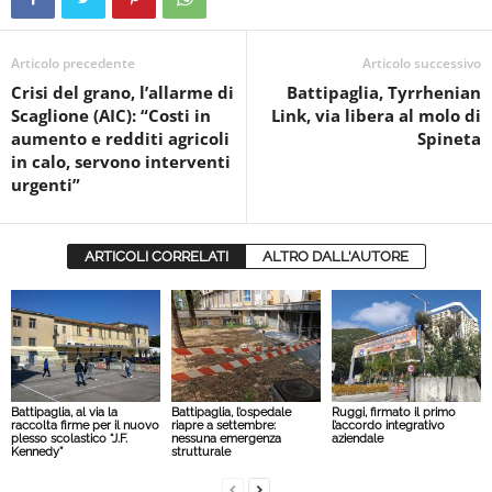
Articolo precedente
Articolo successivo
Crisi del grano, l’allarme di
Battipaglia, Tyrrhenian
Scaglione (AIC): “Costi in
Link, via libera al molo di
aumento e redditi agricoli
Spineta
in calo, servono interventi
urgenti”
ARTICOLI CORRELATI
ALTRO DALL'AUTORE
Battipaglia, al via la
Battipaglia, l’ospedale
Ruggi, firmato il primo
raccolta firme per il nuovo
riapre a settembre:
l’accordo integrativo
plesso scolastico “J.F.
nessuna emergenza
aziendale
Kennedy”
strutturale