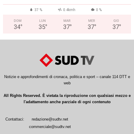
37 %
0.4kmh
0 %
DOM
LUN
MAR
MER
GIO
34
°
35
°
37
°
37
°
37
°
Notizie e approfondimenti di cronaca, politica e sport – canale 114 DTT e
web
All Rights Reserved. È vietata la riproduzione con qualsiasi mezzo e
l'adattamento anche parziale di ogni contenuto
Contattaci:
redazione@sudtv.net
commerciale@sudtv.net