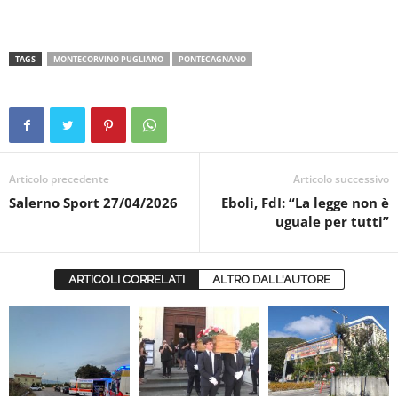
TAGS
MONTECORVINO PUGLIANO
PONTECAGNANO
Articolo precedente
Articolo successivo
Salerno Sport 27/04/2026
Eboli, FdI: “La legge non è
uguale per tutti”
ARTICOLI CORRELATI
ALTRO DALL'AUTORE