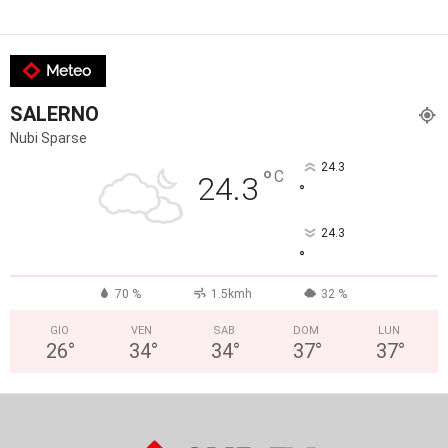
Meteo
SALERNO
Nubi Sparse
24.3
°
C
24.3
°
24.3
°
70 %
1.5kmh
32 %
GIO
VEN
SAB
DOM
LUN
26
°
34
°
34
°
37
°
37
°