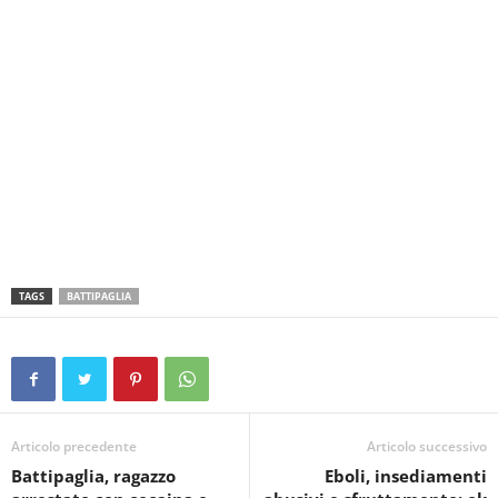
TAGS
BATTIPAGLIA
Articolo precedente
Articolo successivo
Battipaglia, ragazzo
Eboli, insediamenti