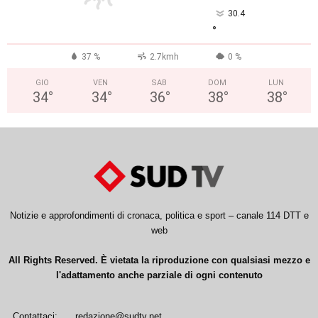
30.4
°
37 %
2.7kmh
0 %
GIO
VEN
SAB
DOM
LUN
34
°
34
°
36
°
38
°
38
°
Notizie e approfondimenti di cronaca, politica e sport – canale 114 DTT e
web
All Rights Reserved. È vietata la riproduzione con qualsiasi mezzo e
l'adattamento anche parziale di ogni contenuto
Contattaci:
redazione@sudtv.net