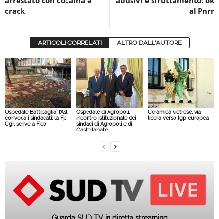
arrestato con cocaina e
abusivi e sfruttamento: ok
crack
al Pnrr
ARTICOLI CORRELATI
ALTRO DALL'AUTORE
Ospedale Battipaglia, l’Asl
Ospedale di Agropoli,
Ceramica vietrese, via
convoca i sindacati: la Fp
incontro istituzionale dei
libera verso Igp europea
Cgil scrive a Fico
sindaci di Agropoli e di
Castellabate
Guarda SUD TV in diretta streaming