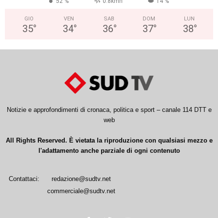
52 %
0.8kmh
14 %
GIO
VEN
SAB
DOM
LUN
35
°
34
°
36
°
37
°
38
°
Notizie e approfondimenti di cronaca, politica e sport – canale 114 DTT e
web
All Rights Reserved. È vietata la riproduzione con qualsiasi mezzo e
l'adattamento anche parziale di ogni contenuto
Contattaci:
redazione@sudtv.net
commerciale@sudtv.net