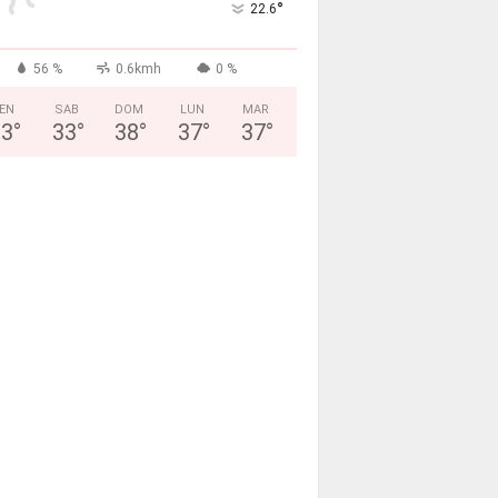
°
22.6
56 %
0.6kmh
0 %
EN
SAB
DOM
LUN
MAR
33
°
33
°
38
°
37
°
37
°