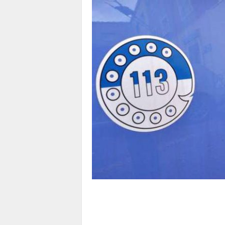
1
1
4
|