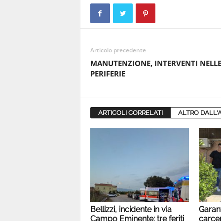
Articolo precedente
MANUTENZIONE, INTERVENTI NELL
PERIFERIE
ARTICOLI CORRELATI
ALTRO DALL'
Bellizzi, incidente in via
Garan
Campo Eminente: tre feriti
carcer