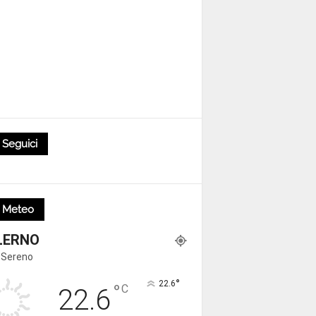
Seguici
Meteo
LERNO
 Sereno
°
22.6
°
C
22.6