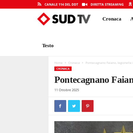
CANALE 114 DEL DDT
DIRETTA STREAMING
Cronaca
A
S
U
Testo
D
Home
Cronaca
Pontecagnano Faiano, legionella 
CRONACA
Pontecagnano Faiano,
T
11 Ottobre 2025
V
|