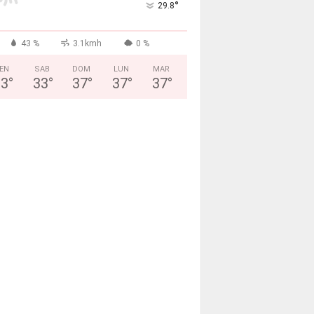
°
29.8
43 %
3.1kmh
0 %
EN
SAB
DOM
LUN
MAR
33
°
33
°
37
°
37
°
37
°