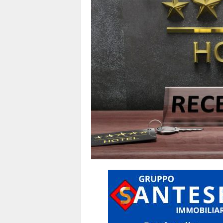
1
1
4
|