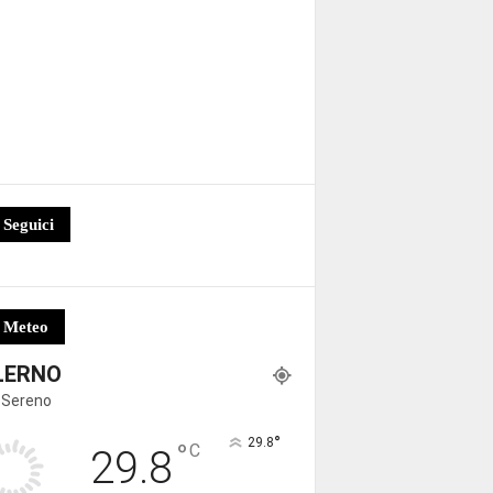
Seguici
Meteo
LERNO
 Sereno
°
29.8
°
C
29.8