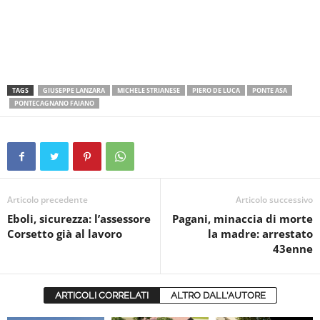
TAGS
GIUSEPPE LANZARA
MICHELE STRIANESE
PIERO DE LUCA
PONTE ASA
PONTECAGNANO FAIANO
Articolo precedente
Articolo successivo
Eboli, sicurezza: l’assessore
Pagani, minaccia di morte
Corsetto già al lavoro
la madre: arrestato
43enne
ARTICOLI CORRELATI
ALTRO DALL'AUTORE