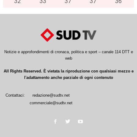
32
°
33
°
37
°
37
°
36
°
Notizie e approfondimenti di cronaca, politica e sport – canale 114 DTT e
web
All Rights Reserved. È vietata la riproduzione con qualsiasi mezzo e
l'adattamento anche parziale di ogni contenuto
Contattaci:
redazione@sudtv.net
commerciale@sudtv.net