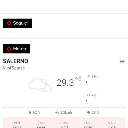
Seguici
Meteo
SALERNO
Nubi Sparse
29.3
°
C
29.3
°
29.3
°
62 %
2.2kmh
29 %
VEN
SAB
DOM
LUN
MAR