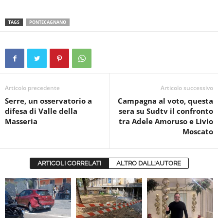
TAGS
PONTECAGNANO
Articolo precedente
Articolo successivo
Serre, un osservatorio a
Campagna al voto, questa
difesa di Valle della
sera su Sudtv il confronto
Masseria
tra Adele Amoruso e Livio
Moscato
ARTICOLI CORRELATI
ALTRO DALL'AUTORE