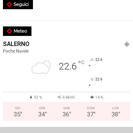
Seguici
Meteo
SALERNO
Poche Nuvole
22.6
°
C
22.6
°
22.6
°
52 %
0.8kmh
14 %
GIO
VEN
SAB
DOM
LUN
35
°
34
°
36
°
37
°
38
°