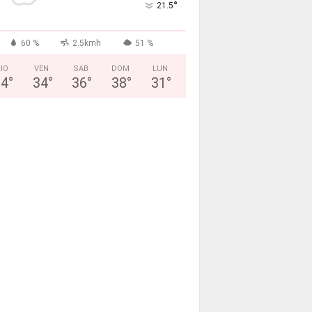
°
21.5
60 %
2.5kmh
51 %
IO
VEN
SAB
DOM
LUN
34
°
34
°
36
°
38
°
31
°