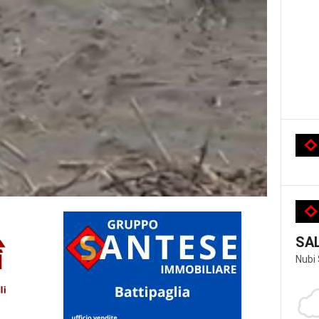
SA
Nubi