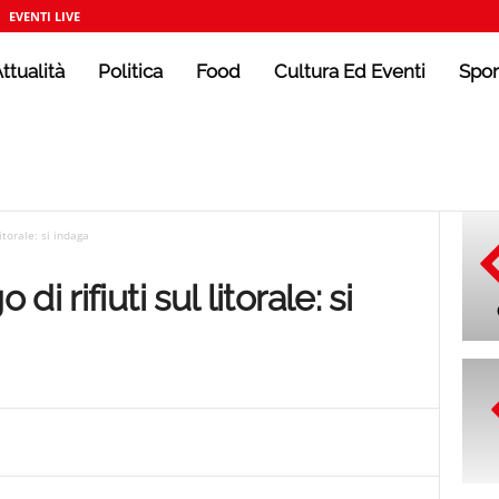
EVENTI LIVE
ttualità
Politica
Food
Cultura Ed Eventi
Spor
itorale: si indaga
 rifiuti sul litorale: si