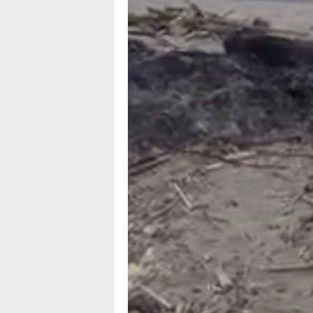
1
1
4
|