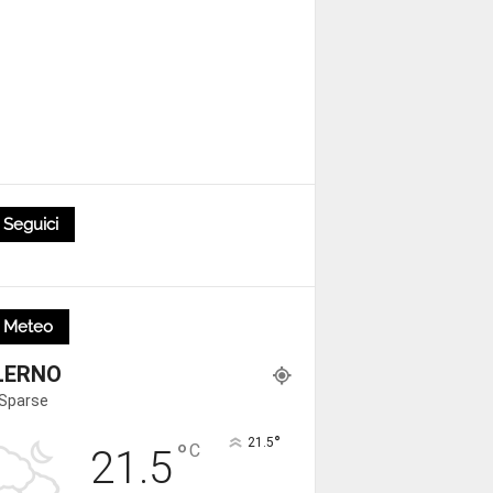
Seguici
Meteo
LERNO
 Sparse
°
21.5
°
C
21.5