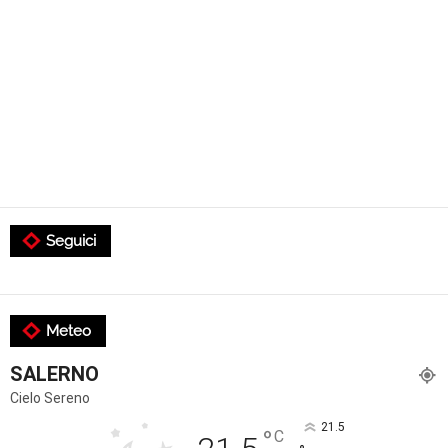
Seguici
Meteo
SALERNO
Cielo Sereno
21.5
°
C