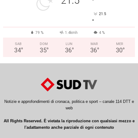
21.5
°
21.5
°
79 %
1.4kmh
4 %
SAB
DOM
LUN
MAR
MER
34
°
35
°
36
°
36
°
30
°
Notizie e approfondimenti di cronaca, politica e sport – canale 114 DTT e
web
All Rights Reserved. È vietata la riproduzione con qualsiasi mezzo e
l'adattamento anche parziale di ogni contenuto