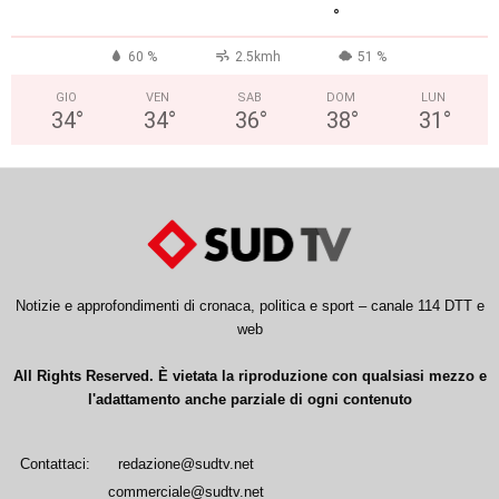
°
60 %
2.5kmh
51 %
GIO
VEN
SAB
DOM
LUN
34
°
34
°
36
°
38
°
31
°
Notizie e approfondimenti di cronaca, politica e sport – canale 114 DTT e
web
All Rights Reserved. È vietata la riproduzione con qualsiasi mezzo e
l'adattamento anche parziale di ogni contenuto
Contattaci:
redazione@sudtv.net
commerciale@sudtv.net