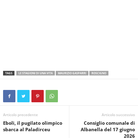
TAGS
LE STAGIONI DI UNA VITA
MAURIZIO GASPARRI
ROSCIGNO
Articolo precedente
Articolo successivo
Eboli, il pugilato olimpico
Consiglio comunale di
sbarca al Paladirceu
Albanella del 17 giugno
2026