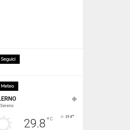
Seguici
Meteo
LERNO
 Sereno
°
29.8
°
C
29.8