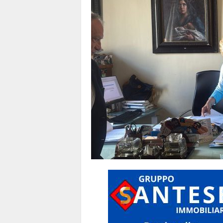
1
1
4
|