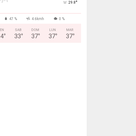
°
29.8
47 %
4.6kmh
0 %
EN
SAB
DOM
LUN
MAR
34
°
33
°
37
°
37
°
37
°