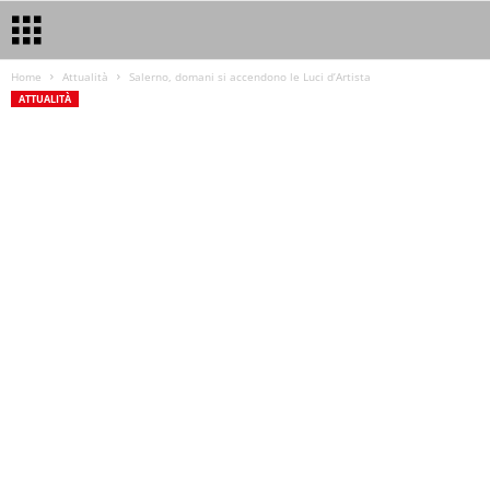
Home
Attualità
Salerno, domani si accendono le Luci d’Artista
ATTUALITÀ