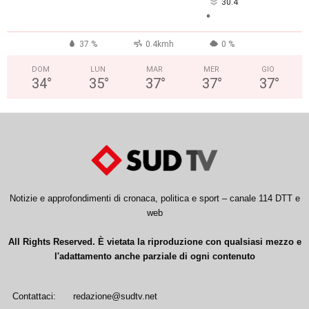
30.4
°
37 %
0.4kmh
0 %
DOM
LUN
MAR
MER
GIO
34
°
35
°
37
°
37
°
37
°
Notizie e approfondimenti di cronaca, politica e sport – canale 114 DTT e
web
All Rights Reserved. È vietata la riproduzione con qualsiasi mezzo e
l'adattamento anche parziale di ogni contenuto
Contattaci:
redazione@sudtv.net