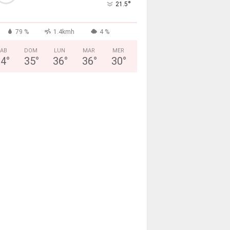
°
21.5
79 %
1.4kmh
4 %
AB
DOM
LUN
MAR
MER
34
°
35
°
36
°
36
°
30
°