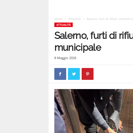
1
Home
Attualità
Salerno, furti di rifiuti: controll
ATTUALITÀ
1
Salerno, furti di rifi
municipale
4
8 Maggio 2026
|