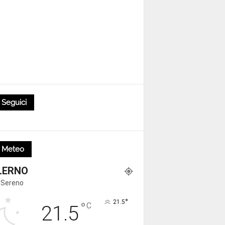
Seguici
Meteo
LERNO
 Sereno
°
21.5
°
C
21.5