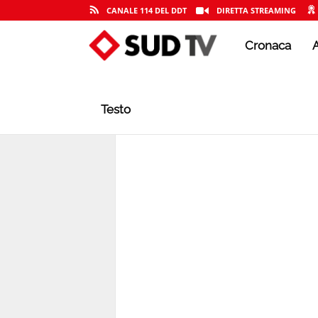
CANALE 114 DEL DDT
DIRETTA STREAMING
Cronaca
A
S
U
Testo
D
T
V
|