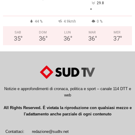
29.8
°
44 %
4.9kmh
0 %
SAB
DOM
LUN
MAR
MER
35
°
36
°
36
°
36
°
37
°
Notizie e approfondimenti di cronaca, politica e sport – canale 114 DTT e
web
All Rights Reserved. È vietata la riproduzione con qualsiasi mezzo e
l'adattamento anche parziale di ogni contenuto
Contattaci:
redazione@sudtv.net