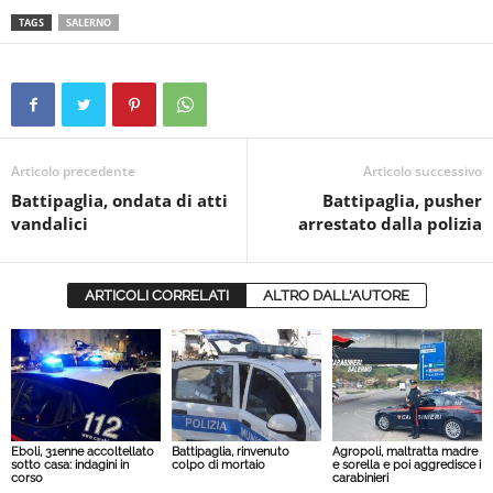
TAGS
SALERNO
Articolo precedente
Articolo successivo
Battipaglia, ondata di atti
Battipaglia, pusher
vandalici
arrestato dalla polizia
ARTICOLI CORRELATI
ALTRO DALL'AUTORE
Eboli, 31enne accoltellato
Battipaglia, rinvenuto
Agropoli, maltratta madre
sotto casa: indagini in
colpo di mortaio
e sorella e poi aggredisce i
corso
carabinieri