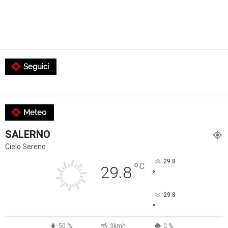
Seguici
Meteo
SALERNO
Cielo Sereno
29.8
°
C
29.8
°
29.8
°
50 %
3kmh
0 %