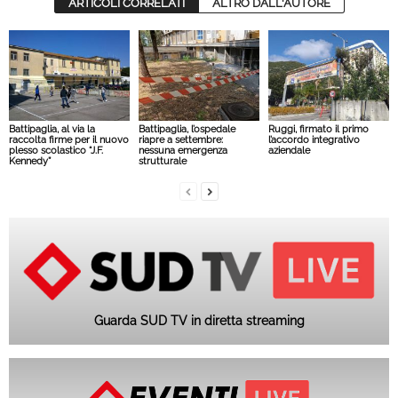
ARTICOLI CORRELATI
ALTRO DALL'AUTORE
Battipaglia, al via la
Battipaglia, l’ospedale
Ruggi, firmato il primo
raccolta firme per il nuovo
riapre a settembre:
l’accordo integrativo
plesso scolastico “J.F.
nessuna emergenza
aziendale
Kennedy”
strutturale
Guarda SUD TV in diretta streaming