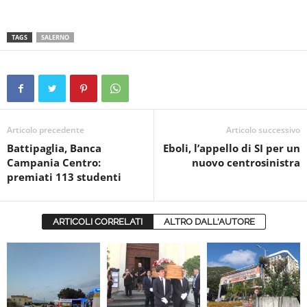
TAGS
SALERNO
Articolo precedente
Articolo successivo
Battipaglia, Banca
Eboli, l’appello di SI per un
Campania Centro:
nuovo centrosinistra
premiati 113 studenti
ARTICOLI CORRELATI
ALTRO DALL'AUTORE