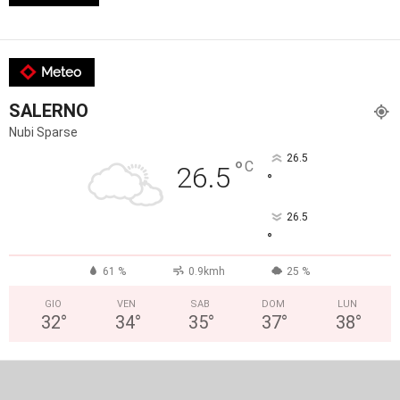
Meteo
SALERNO
Nubi Sparse
26.5
°
C
26.5
°
26.5
°
61 %
0.9kmh
25 %
GIO
VEN
SAB
DOM
LUN
32
°
34
°
35
°
37
°
38
°