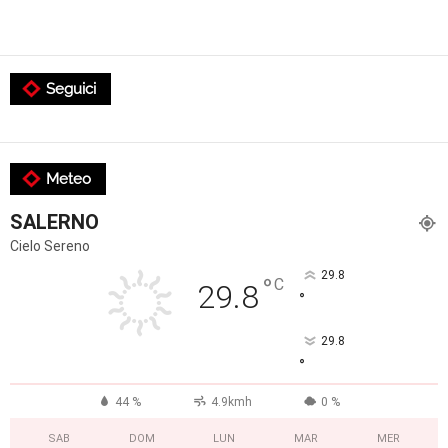
Seguici
Meteo
SALERNO
Cielo Sereno
29.8
°
C
29.8
°
29.8
°
44 %
4.9kmh
0 %
SAB
DOM
LUN
MAR
MER