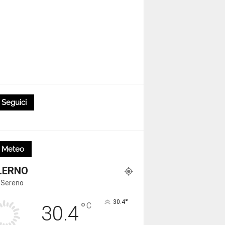
Seguici
Meteo
LERNO
 Sereno
°
30.4
°
C
30.4