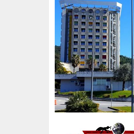
1
1
4
|