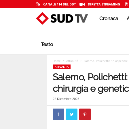
CANALE 114 DEL DDT
DIRETTA STREAMING
Cronaca
A
S
U
Testo
D
Home
Attualità
Salerno, Polichetti: “in ospedale
ATTUALITÀ
Salerno, Polichetti
T
chirurgia e genetic
22 Dicembre 2025
V
|