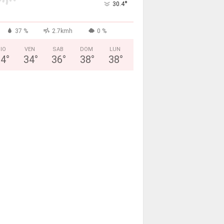
°
30.4
37 %
2.7kmh
0 %
IO
VEN
SAB
DOM
LUN
34
°
34
°
36
°
38
°
38
°