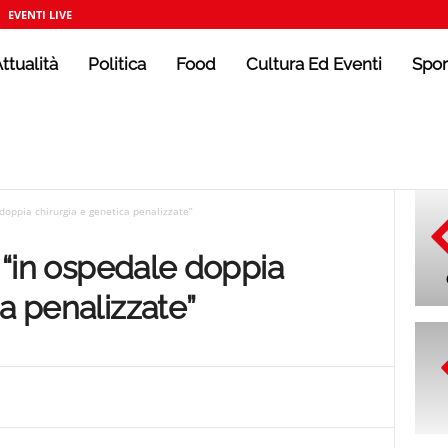
EVENTI LIVE
ttualità
Politica
Food
Cultura Ed Eventi
Spor
 doppia chirurgia e genetica penalizzate”
: “in ospedale doppia
a penalizzate”