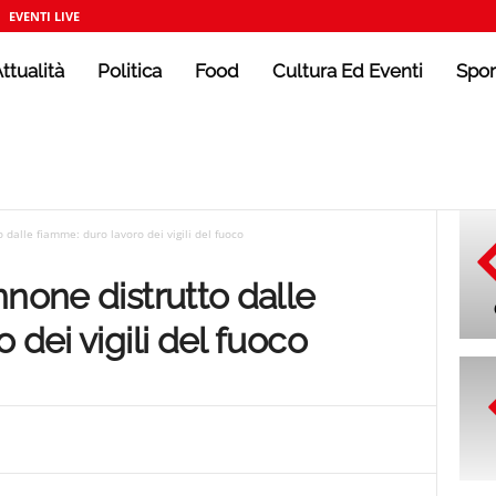
EVENTI LIVE
ttualità
Politica
Food
Cultura Ed Eventi
Spor
 dalle fiamme: duro lavoro dei vigili del fuoco
nnone distrutto dalle
 dei vigili del fuoco