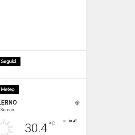
Seguici
Meteo
LERNO
 Sereno
°
30.4
°
C
30.4