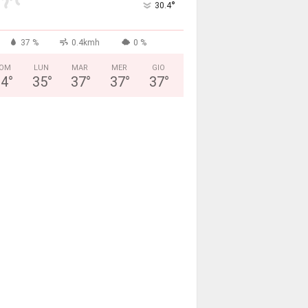
°
30.4
37 %
0.4kmh
0 %
OM
LUN
MAR
MER
GIO
34
°
35
°
37
°
37
°
37
°