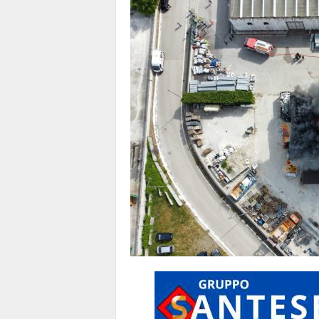
1
1
4
|