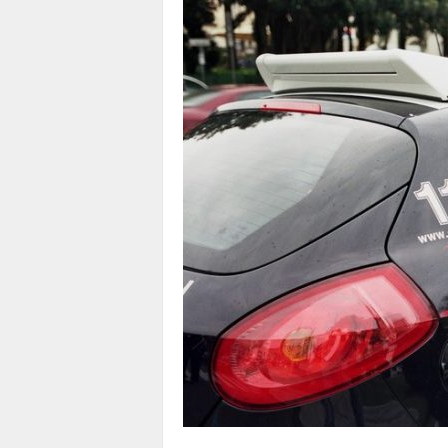
1
1
4
|