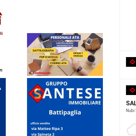
SA
Nubi