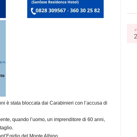
V
ni è stata bloccata dai
Carabinieri
con l’accusa di
cedente, quando l’uomo, un imprenditore di 60 anni,
taglio.
nt’Egidio del Monte Albino
.