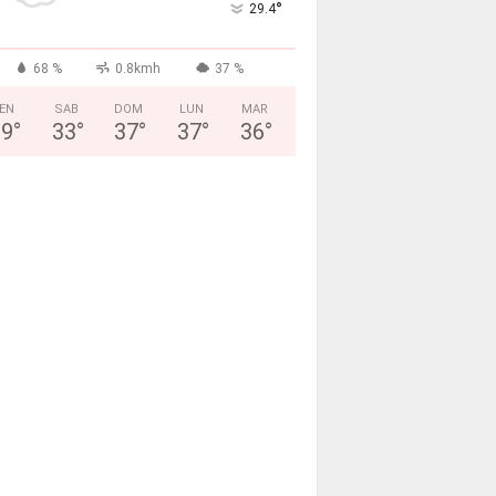
°
29.4
68 %
0.8kmh
37 %
EN
SAB
DOM
LUN
MAR
29
°
33
°
37
°
37
°
36
°