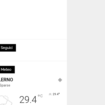
Seguici
Meteo
LERNO
 Sparse
°
29.4
°
C
29.4