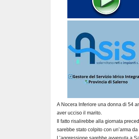
A
Nocera Inferiore
una donna di 54 an
aver ucciso il marito.
Il fatto risalirebbe alla giornata pre
sarebbe stato colpito con un’arma da 
L’aggressione sarebbe avvenuta a
Sa