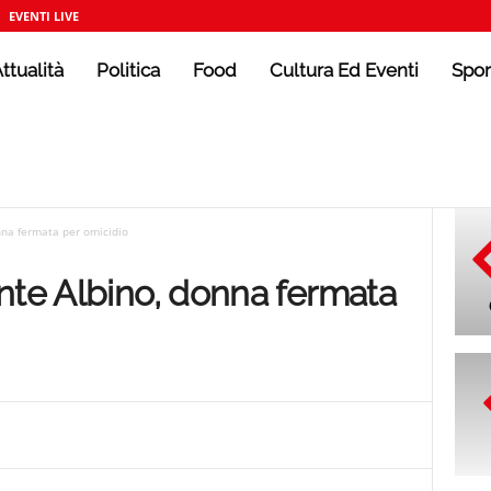
EVENTI LIVE
ttualità
Politica
Food
Cultura Ed Eventi
Spor
nna fermata per omicidio
nte Albino, donna fermata