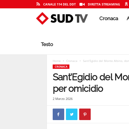
CANALE 114 DEL DDT
DIRETTA STREAMING
Cronaca
A
S
U
Testo
D
Home
Cronaca
Sant’Egidio del Monte Albino, do
CRONACA
Sant’Egidio del Mo
T
per omicidio
2 Marzo 2026
V
|