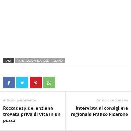
TAGS
INFILTRAZIONI MAFIOSE
SARNO
Articolo precedente
Articolo successivo
Roccadaspide, anziana
Intervista al consigliere
trovata priva di vita in un
regionale Franco Picarone
pozzo