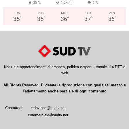
35 %
1.2kmh
0 %
LUN
MAR
MER
GIO
VEN
35
°
35
°
36
°
37
°
36
°
Notizie e approfondimenti di cronaca, politica e sport – canale 114 DTT e
web
All Rights Reserved. È vietata la riproduzione con qualsiasi mezzo e
l'adattamento anche parziale di ogni contenuto
Contattaci:
redazione@sudtv.net
commerciale@sudtv.net