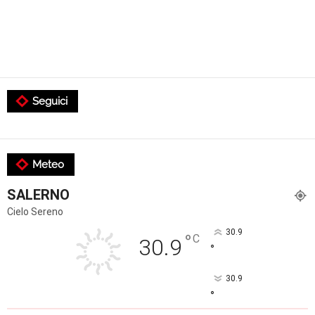
Seguici
Meteo
SALERNO
Cielo Sereno
30.9
°
C
30.9
°
30.9
°