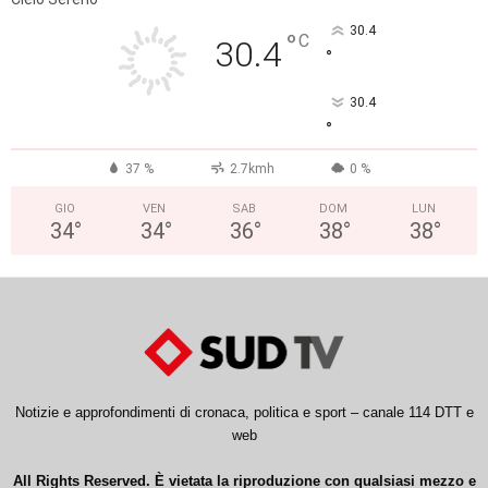
30.4
°
C
30.4
°
30.4
°
37 %
2.7kmh
0 %
GIO
VEN
SAB
DOM
LUN
34
°
34
°
36
°
38
°
38
°
Notizie e approfondimenti di cronaca, politica e sport – canale 114 DTT e
web
All Rights Reserved. È vietata la riproduzione con qualsiasi mezzo e