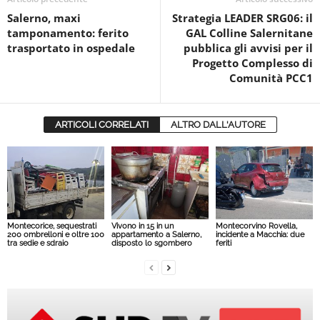
Salerno, maxi
Strategia LEADER SRG06: il
tamponamento: ferito
GAL Colline Salernitane
trasportato in ospedale
pubblica gli avvisi per il
Progetto Complesso di
Comunità PCC1
ARTICOLI CORRELATI
ALTRO DALL'AUTORE
Montecorice, sequestrati
Vivono in 15 in un
Montecorvino Rovella,
200 ombrelloni e oltre 100
appartamento a Salerno,
incidente a Macchia: due
tra sedie e sdraio
disposto lo sgombero
feriti