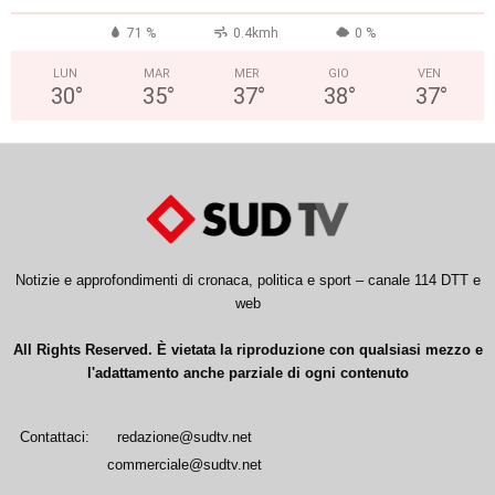
71 %
0.4kmh
0 %
LUN
MAR
MER
GIO
VEN
30
°
35
°
37
°
38
°
37
°
Notizie e approfondimenti di cronaca, politica e sport – canale 114 DTT e
web
All Rights Reserved. È vietata la riproduzione con qualsiasi mezzo e
l'adattamento anche parziale di ogni contenuto
Contattaci:
redazione@sudtv.net
commerciale@sudtv.net