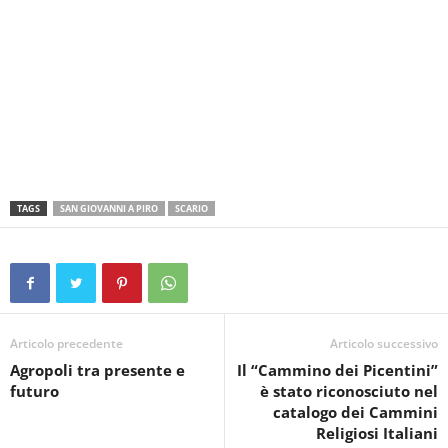
TAGS
SAN GIOVANNI A PIRO
SCARIO
Articolo precedente
Articolo successivo
Agropoli tra presente e
Il “Cammino dei Picentini”
futuro
è stato riconosciuto nel
catalogo dei Cammini
Religiosi Italiani