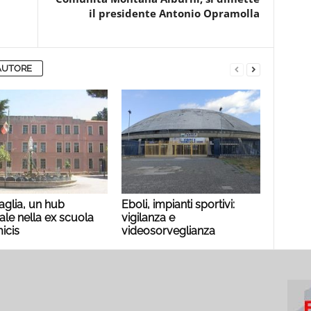
il presidente Antonio Opramolla
AUTORE
aglia, un hub
Eboli, impianti sportivi:
ale nella ex scuola
vigilanza e
icis
videosorveglianza