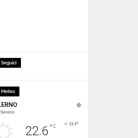
Seguici
Meteo
LERNO
 Sereno
°
22.6
°
C
22.6