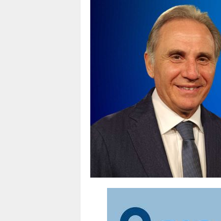
1
1
4
|