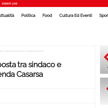
EVENTI LIVE
ttualità
Politica
Food
Cultura Ed Eventi
Spor
daco e Rosamilia sulla vicenda Casarsa
posta tra sindaco e
cenda Casarsa