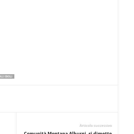
LE EBOLI
Articolo successivo
Comunità Montana Alburni, si dimette