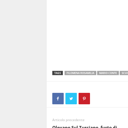
TAGS
FILOMENA ROSAMILIA
MARIO CONTE
SCUO
Articolo precedente
Olevano Sul Tusciano, furto di