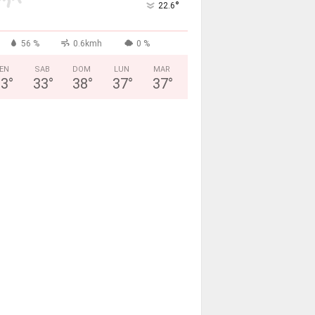
°
22.6
56 %
0.6kmh
0 %
EN
SAB
DOM
LUN
MAR
33
°
33
°
38
°
37
°
37
°