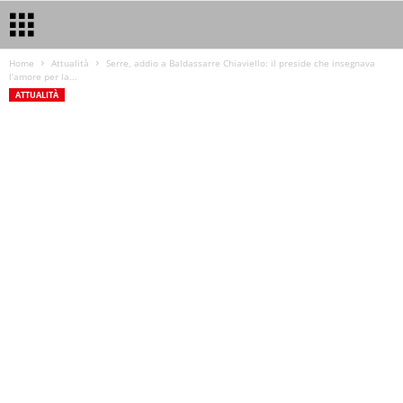
Home
Attualità
Serre, addio a Baldassarre Chiaviello: il preside che insegnava
l’amore per la...
ATTUALITÀ