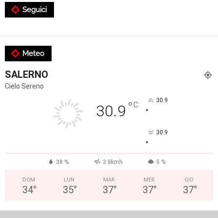
Seguici
Meteo
SALERNO
Cielo Sereno
30.9
°
C
30.9
°
30.9
°
38 %
3.8kmh
5 %
DOM
LUN
MAR
MER
GIO
34
°
35
°
37
°
37
°
37
°