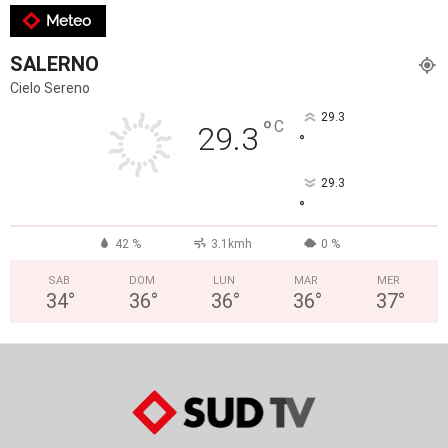
Meteo
SALERNO
Cielo Sereno
29.3
°
C
29.3
°
29.3
°
42 %
3.1kmh
0 %
SAB
DOM
LUN
MAR
MER
34
°
36
°
36
°
36
°
37
°