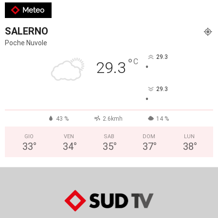
Meteo
SALERNO
Poche Nuvole
29.3
°
C
29.3
°
29.3
°
43 %
2.6kmh
14 %
GIO
VEN
SAB
DOM
LUN
33
°
34
°
35
°
37
°
38
°