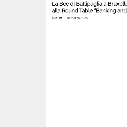
La Bcc di Battipaglia a Bruxell
alla Round Table “Banking and.
1
Sud Tv
-
30 Marzo 2026
1
4
|