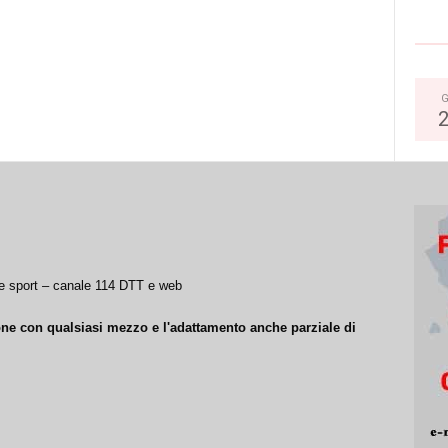
G
a e sport – canale 114 DTT e web
ione con qualsiasi mezzo e l'adattamento anche parziale di