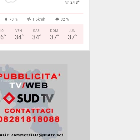
°
24.3
70 %
1.5kmh
32 %
IO
VEN
SAB
DOM
LUN
26
°
34
°
34
°
37
°
37
°