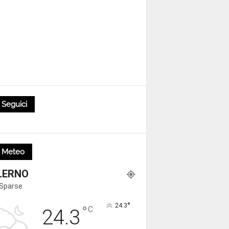
Seguici
Meteo
LERNO
 Sparse
°
24.3
°
C
24.3