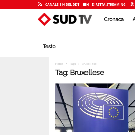
CANALE 114 DEL DDT
DIRETTA STREAMING
Cronaca
A
S
U
Testo
D
Home
Tags
Bruxellese
Tag: Bruxellese
T
V
|