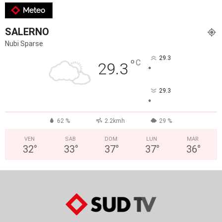
Meteo
SALERNO
Nubi Sparse
29.3
°
C
29.3
°
29.3
°
62 %
2.2kmh
29 %
VEN
SAB
DOM
LUN
MAR
32
°
33
°
37
°
37
°
36
°