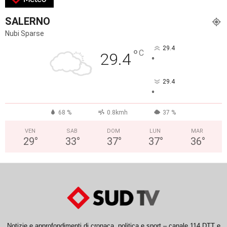
SALERNO
Nubi Sparse
29.4
°
C
29.4
°
29.4
°
68 %
0.8kmh
37 %
VEN
SAB
DOM
LUN
MAR
29
°
33
°
37
°
37
°
36
°
Notizie e approfondimenti di cronaca, politica e sport – canale 114 DTT e