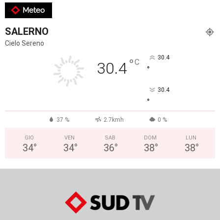
Meteo
SALERNO
Cielo Sereno
30.4
°
C
30.4
°
30.4
°
37 %
2.7kmh
0 %
GIO
VEN
SAB
DOM
LUN
34
°
34
°
36
°
38
°
38
°