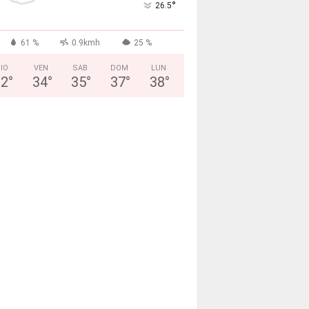
°
26.5
61 %
0.9kmh
25 %
IO
VEN
SAB
DOM
LUN
32
°
34
°
35
°
37
°
38
°