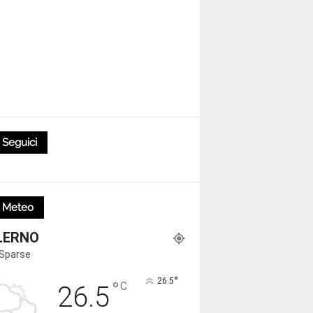
Seguici
Meteo
LERNO
 Sparse
°
26.5
°
C
26.5