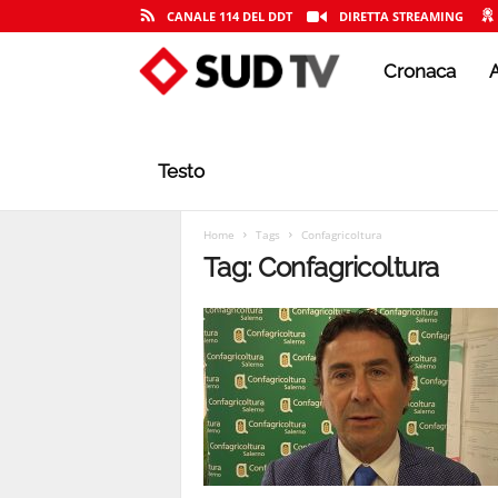
CANALE 114 DEL DDT
DIRETTA STREAMING
Cronaca
A
S
U
Testo
D
Home
Tags
Confagricoltura
Tag: Confagricoltura
T
V
|