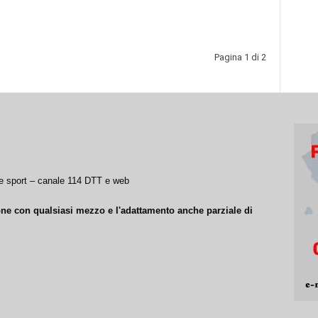
Pagina 1 di 2
a e sport – canale 114 DTT e web
ione con qualsiasi mezzo e l'adattamento anche parziale di