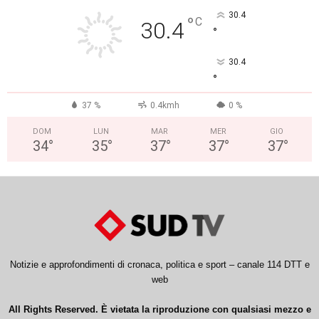
30.4
°
C
30.4
°
30.4
°
37 %
0.4kmh
0 %
DOM
LUN
MAR
MER
GIO
34
°
35
°
37
°
37
°
37
°
Notizie e approfondimenti di cronaca, politica e sport – canale 114 DTT e
web
All Rights Reserved. È vietata la riproduzione con qualsiasi mezzo e