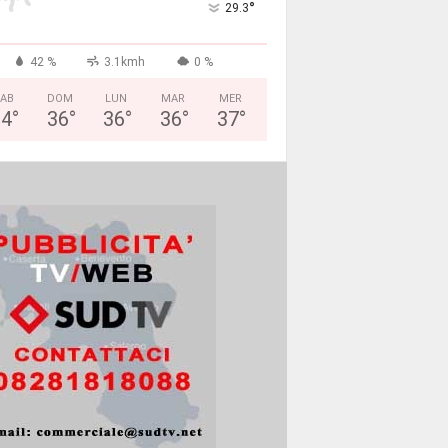
°
29.3
42 %
3.1kmh
0 %
AB
DOM
LUN
MAR
MER
34
°
36
°
36
°
36
°
37
°