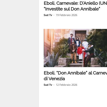
Eboli, Carnevale: D’Aniello (UN
“Investite sul Don Annibale”
1
Sud Tv
-
19 Febbraio 2026
1
4
|
Eboli, “Don Annibale” al Carne
di Venezia
Sud Tv
-
12 Febbraio 2026