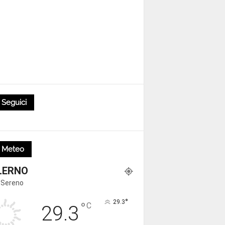
Seguici
Meteo
LERNO
 Sereno
°
29.3
°
C
29.3