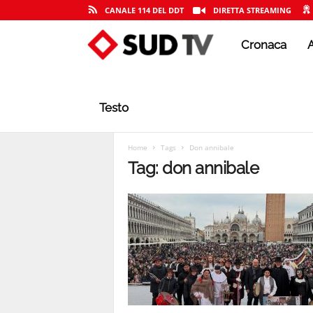
CANALE 114 DEL DDT
DIRETTA STREAMING
Cronaca
A
S
U
Testo
D
Home
Tags
Don annibale
Tag: don annibale
T
V
|