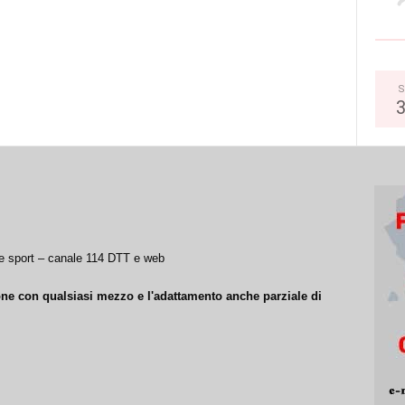
S
a e sport – canale 114 DTT e web
ione con qualsiasi mezzo e l'adattamento anche parziale di