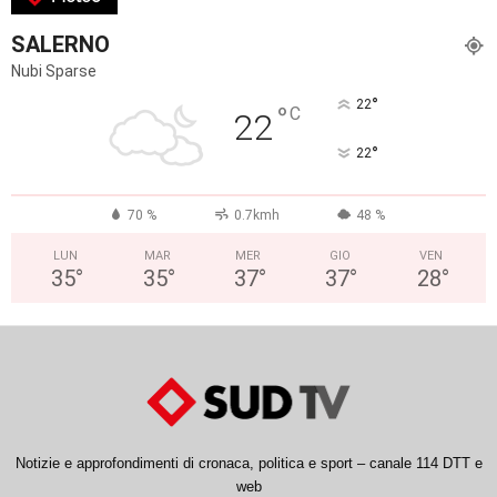
SALERNO
Nubi Sparse
°
22
°
C
22
°
22
70 %
0.7kmh
48 %
LUN
MAR
MER
GIO
VEN
35
°
35
°
37
°
37
°
28
°
Notizie e approfondimenti di cronaca, politica e sport – canale 114 DTT e
web