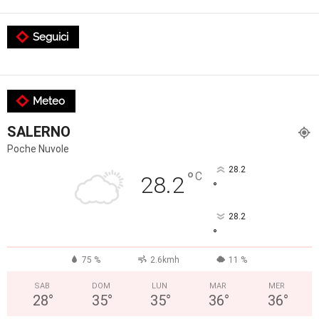
Seguici
Meteo
SALERNO
Poche Nuvole
28.2
°
C
28.2
°
28.2
°
75 %
2.6kmh
11 %
SAB
DOM
LUN
MAR
MER
28
°
35
°
35
°
36
°
36
°