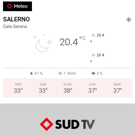
Meteo
SALERNO
Cielo Sereno
20.4
°
C
20.4
°
20.4
°
67 %
1.7kmh
0 %
VEN
SAB
DOM
LUN
MAR
33
°
33
°
38
°
37
°
37
°