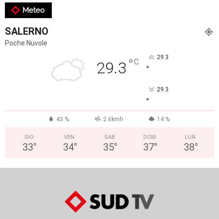
Meteo
SALERNO
Poche Nuvole
29.3
°
C
29.3
°
29.3
°
43 %
2.6kmh
14 %
GIO
VEN
SAB
DOM
LUN
33
°
34
°
35
°
37
°
38
°