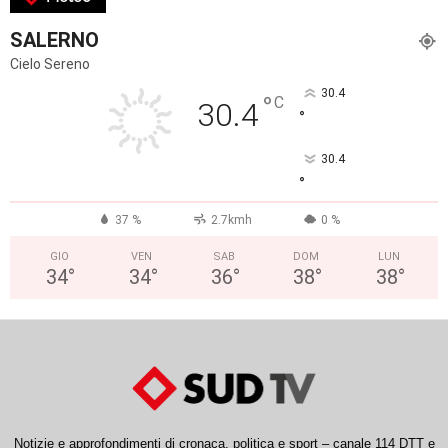
SALERNO
Cielo Sereno
30.4
°
C
30.4
°
30.4
°
37 %
2.7kmh
0 %
GIO
VEN
SAB
DOM
LUN
34
°
34
°
36
°
38
°
38
°
Notizie e approfondimenti di cronaca, politica e sport – canale 114 DTT e