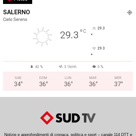
SALERNO
Cielo Sereno
29.3
°
C
29.3
°
29.3
°
42 %
3.1kmh
0 %
SAB
DOM
LUN
MAR
MER
34
°
36
°
36
°
36
°
37
°
Notizie e approfondimenti di cronaca, politica e sport – canale 114 DTT e