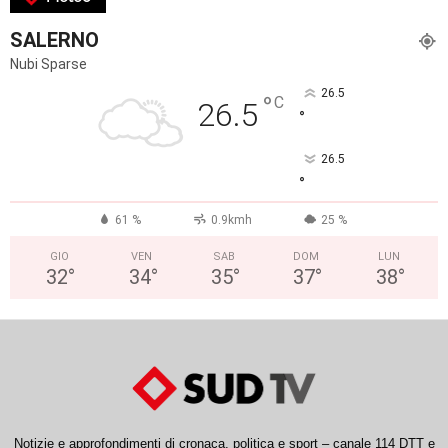
SALERNO
Nubi Sparse
26.5
°
C
26.5
°
26.5
°
61 %
0.9kmh
25 %
GIO
VEN
SAB
DOM
LUN
32
°
34
°
35
°
37
°
38
°
Notizie e approfondimenti di cronaca, politica e sport – canale 114 DTT e