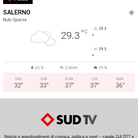
SALERNO
Nubi Sparse
29.3
°
C
29.3
°
29.3
°
62 %
2.2kmh
29 %
VEN
SAB
DOM
LUN
MAR
32
°
33
°
37
°
37
°
36
°
Notizie e approfondimenti di cronaca, politica e sport – canale 114 DTT e